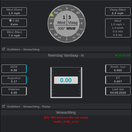
N
Wind (Gem)
Vlaag (Max)
NNW
NNO
1.0 mph
NW
NO
6.0 mph
1
3
WNW
ONO
0 Bft
Wind
Wind
Vlaag
W
E
Kalm
1.0 mph =
1.6 km/h
300°
WNW
WZW
OZO
0.4 m/s
Wind (Max)
ZW
ZO
0.9 kts
7.0 mph
ZZW
ZZO
Z
Grafieken
- Verwachting
Neerslag Vandaag - in
10:30:08
2026
Snelh. /uur
9.98
0.000
Augustus
ET
0.00
0.17
0.007
Gisteren
Last rain
0.00
04-08-2026
Grafieken
- Verwachting
- Radar
Verwachting
(52): WU forecast file not ready
wufct_nl-NL_e.txt