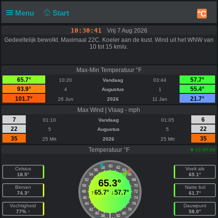
Menu
Start
°C
10:30:41
Vrij 7 Aug 2026
Gedeeltelijk bewolkt. Maximaal 22C. Koeler aan de kust. Wind uit het WNW van
10 tot 15 km/u.
Max-Min Temperatuur °F
65.7°
57.7°
10:20
Vandaag
03:44
93.9°
55.4°
4
Augustus
1
101.7°
21.7°
26 Jun
2026
11 Jan
Max Wind | Vlaag - mph
7
6
01:10
Vandaag
01:05
22
22
5
Augustus
5
35
35
25 Mrt
2026
25 Mrt
Temperatuur °F
10:30:08
60
58
62
Celsius
Voelt als
56
64
18.5°
65.1°
54
66
52
65.3°
68
50
70
Binnen
Natte bol
↑
65.7°
↓
57.7°
48
72
74.3°
61.7°
46
74
44
76
Vochtigheid
Dauwpunt
42
78
77% ↑
58.0°
40
80
|
38
82