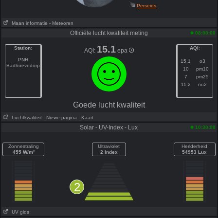
Perseids
Maan informatie
- Meteoren
Officiële lucht kwaliteit meting
08:00:00
15.1
Station
:
AQI
:
AQI:
epa
PNH
15.1
o3
Badhoevedorp
10
pm10
7
pm25
11.2
no2
Goede lucht kwaliteit
Luchtkwaliteit
- Niewe pagina
- Kaart
Solar - UV-Index - Lux
10:30:08
Zonnestraling
Ultraviolet
Herlderheid
455 W/m²
2 Index
54953 Lux
2
UV gids