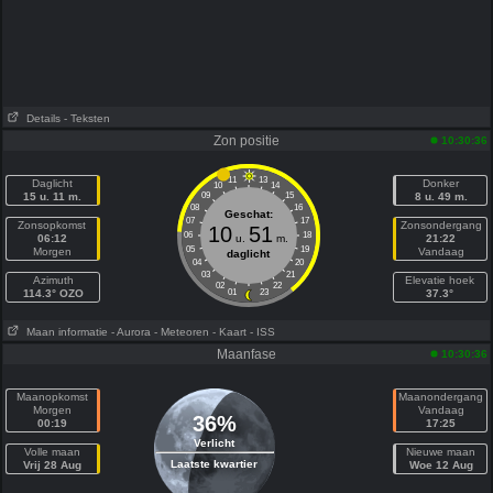
Details
- Teksten
Zon positie
10:30:36
11
13
Daglicht
Donker
10
14
15 u. 11 m.
09
15
8 u. 49 m.
08
16
Geschat:
07
17
Zonsopkomst
Zonsondergang
10
51
06
18
06:12
u.
m.
21:22
05
19
Morgen
Vandaag
daglicht
04
20
03
21
Azimuth
Elevatie hoek
02
22
114.3° OZO
01
23
37.3°
Maan informatie
- Aurora
- Meteoren
- Kaart
- ISS
Maanfase
10:30:36
Maanopkomst
Maanondergang
Morgen
Vandaag
36%
00:19
17:25
Verlicht
Volle maan
Nieuwe maan
Laatste kwartier
Vrij 28 Aug
Woe 12 Aug