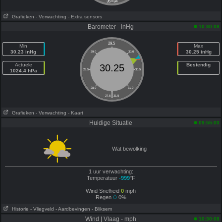
36
84
Grafieken
- Verwachting
- Extra sensors
Barometer - inHg
10:30:08
29.5
Min
Max
30.23 inHg
30.25 inHg
29.0
30.0
Actuele
Bestendig
30.25
1024.4 hPa
28.5
30.5
28.0
31.0
|
27.5
31.5
Grafieken
- Verwachting
- Kaart
Huidige Situatie
09:55:00
Wat bewolking
1 uur verwachting:
Temperatuur
-999
°F
Wind Snelheid
0
mph
Regen
0%
Historie
- Vliegveld
- Aardbevingen
- Bliksem
Wind | Vlaag - mph
10:30:08