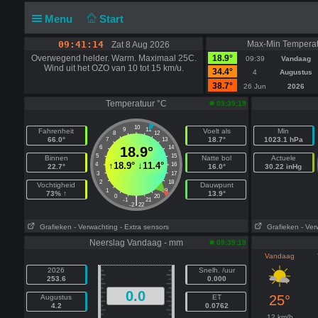
Menu
Start
09:41:14
Max-Min Temperat
Zat 8 Aug 2026
Overwegend helder. Warm. Maximaal 25C.
18.9°
09:39
Vandaag
Wind uit het OZO van 10 tot 15 km/u.
34.4°
4
Augustus
38.7°
26 Jun
2026
Temperatuur °C
09:39:19
10
9
11
Fahrenheit
Voelt als
Min
8
12
66.0°
18.7°
1023.1 hPa
7
13
6
18.9°
14
5
15
Binnen
Natte bol
Actuele
↑
18.9°
↓
11.4°
4
16
22.7°
16.0°
30.22 inHg
3
17
2
18
Vochtigheid
Dauwpunt
1
19
73% ↑
13.9°
0
20
|
-1
21
-2
22
Grafieken
- Verwachting
- Extra sensors
Grafieken
- Ver
Neerslag Vandaag - mm
09:39:19
Vandaag
2026
Snelh. /uur
253.6
0.000
0.0
25°
Augustus
ET
4.2
0.0762
12 km/h