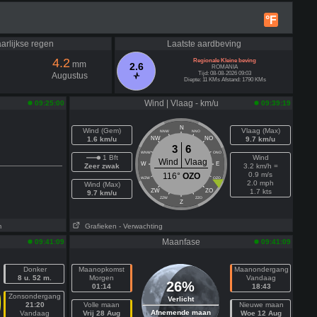
°F
arlijkse regen
Laatste aardbeving
4.2
Regionale Kleine beving
mm
2.6
ROMANIA
Tijd: 08-08-2026 09:03
Augustus
Diepte: 11 KMs Afstand: 1790 KMs
Wind | Vlaag - km/u
09:25:00
09:39:19
N
Wind (Gem)
Vlaag (Max)
NNW
NNO
1.6 km/u
NW
NO
9.7 km/u
3
6
WNW
ONO
1 Bft
Wind
Wind
Vlaag
W
E
Zeer zwak
3.2 km/h =
0.9 m/s
116°
OZO
WZW
OZO
2.0 mph
Wind (Max)
ZW
ZO
1.7 kts
9.7 km/u
ZZW
ZZO
Z
m
Grafieken
- Verwachting
Maanfase
09:41:09
09:41:09
Donker
Maanopkomst
Maanondergang
8 u. 52 m.
Morgen
Vandaag
26%
01:14
18:43
Zonsondergang
Verlicht
21:20
Volle maan
Nieuwe maan
Afnemende maan
Vandaag
Vrij 28 Aug
Woe 12 Aug