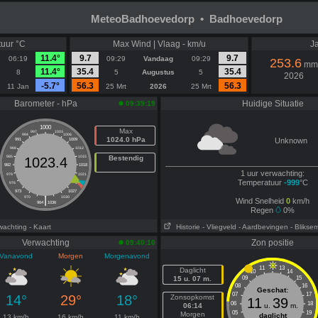
MeteoBadhoevedorp • Badhoevedorp
uur °C
Max Wind | Vlaag - km/u
Ja
11.4°
9.7
9.7
06:19
09:29
Vandaag
09:29
253.6
mm
11.4°
35.4
35.4
8
5
Augustus
5
2026
-5.7°
56.3
56.3
11 Jan
25 Mrt
2026
25 Mrt
Barometer - hPa
Huidige Situatie
09:39:19
1000
Max
997
1003
994
1006
1024.0 hPa
Unknown
991
1009
988
1012
985
1015
Bestendig
1023.4
982
1018
1 uur verwachting:
979
1021
Temperatuur
-999
°C
976
1024
973
1027
|
970
1030
Wind Snelheid
0
km/h
964
1036
Regen
0%
wachting
- Kaart
Historie
- Vliegveld
- Aardbevingen
- Blikse
Verwachting
Zon positie
09:40:10
Vanavond
Morgen
Morgenavond
11
13
Daglicht
10
14
15 u. 07 m.
09
15
08
16
Geschat:
07
17
14°
29°
18°
Zonsopkomst
11
39
06
18
06:14
u.
m.
05
19
Morgen
daglicht
13 km/h
16 km/h
11 km/h