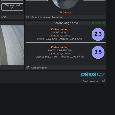
Elevatie hoek
30°
Perseids
- ISS
Maan informatie
- Meteoren
Aardbevings data
09:35:08
Kleine beving
PORTUGAL
2.3
Vandaag @ 09:05
Diepte:
11.2
KMs - Afstand:
1961
KMs
Kleine beving
SALTA, ARGENTINA
3.5
Vandaag @ 09:04
Diepte:
189.2
KMs - Afstand:
10978
KMs
Aardbevingen
Credits, contact en . . .