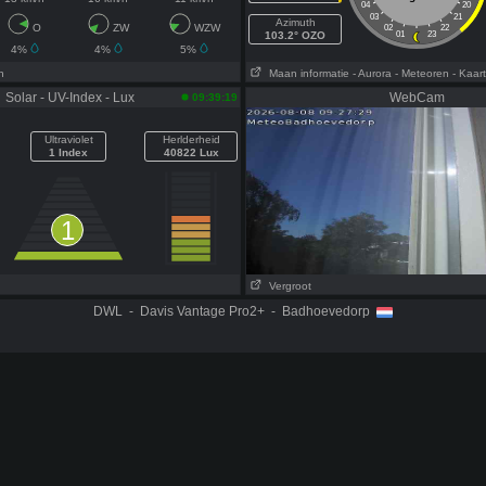
04
20
03
21
Azimuth
O
ZW
WZW
02
22
103.2° OZO
01
23
4%
4%
5%
n
Maan informatie
- Aurora
- Meteoren
- Kaart
Solar - UV-Index - Lux
WebCam
09:39:19
Ultraviolet
Herlderheid
1 Index
40822 Lux
1
Vergroot
DWL - Davis Vantage Pro2+ - Badhoevedorp