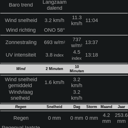
Langzaam
Baro trend
dalend
11.3
Wind snelheid
3.2 km/h
11:04
km/h
Wind richting
ONO 58°
737
Zonnestraling
693 w/m
13:37
2
w/m
2
4.5
UV intensiteit
3.8
13:18
index
index
10
Wind
2 Minuten
Minuten
Wind snelheid
3.2
1.6 km/h
gemiddeld
km/h
Windvlaag
3.2
snelheid
km/h
Regen
Snelheid
Dag
Storm
Maand
Jaar
4.2
253.6
Regen
0 mm
0 mm
0 mm
mm
mm
Regenval laatste