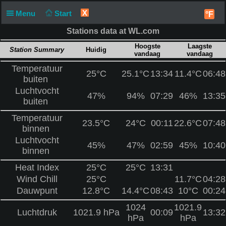
X
Menu
Start
°F
Stations data at WL.com
Hoogste
Laagste
Station Summary
Huidig
vandaag
vandaag
Temperatuur
25°C
25.1°C
13:34
11.4°C
06:48
buiten
Luchtvocht
47%
94%
07:29
46%
13:35
buiten
Temperatuur
23.5°C
24°C
00:11
22.6°C
07:48
binnen
Luchtvocht
45%
47%
02:59
45%
10:40
binnen
Heat Index
25°C
25°C
13:31
Wind Chill
25°C
11.7°C
04:28
Dauwpunt
12.8°C
14.4°C
08:43
10°C
00:24
1024
1021.9
Luchtdruk
1021.9 hPa
00:09
13:32
hPa
hPa