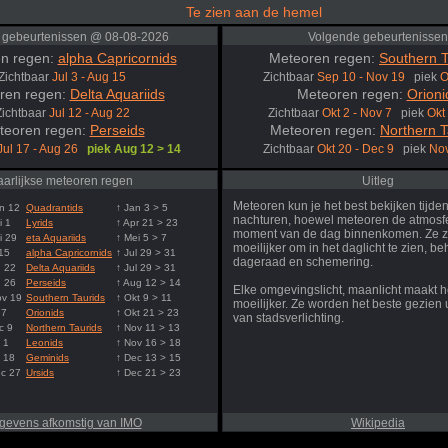
Te zien aan de hemel
 gebeurtenissen @ 08-08-2026
Volgende gebeurtenissen
n regen:
alpha Capricornids
Meteoren regen:
Southern T
Zichtbaar
Jul 3 - Aug 15
Zichtbaar
Sep 10 - Nov 19
piek
O
ren regen:
Delta Aquariids
Meteoren regen:
Orioni
Zichtbaar
Jul 12 - Aug 22
Zichtbaar
Okt 2 - Nov 7
piek
Okt
teoren regen:
Perseids
Meteoren regen:
Northern T
Jul 17 - Aug 26
piek Aug 12 > 14
Zichtbaar
Okt 20 - Dec 9
piek
Nov
aarlijkse meteoren regen
Uitleg
Meteoren kun je het best bekijken tijde
n 12
Quadrantids
↑ Jan 3 > 5
nachturen, hoewel meteoren de atmosfe
i 1
Lyrids
↑ Apr 21 > 23
moment van de dag binnenkomen. Ze z
i 29
eta Aquariids
↑ Mei 5 > 7
moeilijker om in het daglicht te zien, be
 15
alpha Capricornids
↑ Jul 29 > 31
dageraad en schemering.
g 22
Delta Aquariids
↑ Jul 29 > 31
g 26
Perseids
↑ Aug 12 > 14
Elke omgevingslicht, maanlicht maakt h
ov 19
Southern Taurids
↑ Okt 9 > 11
moeilijker. Ze worden het beste gezien u
 7
Orionids
↑ Okt 21 > 23
van stadsverlichting.
c 9
Northern Taurids
↑ Nov 11 > 13
 1
Leonids
↑ Nov 16 > 18
 18
Geminids
↑ Dec 13 > 15
ec 27
Ursids
↑ Dec 21 > 23
gevens afkomstig van IMO
Wikipedia