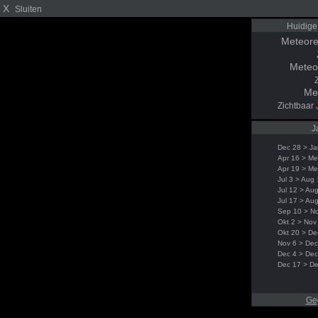
X
Sluiten
Huidige
Meteore
Meteo
Me
Zichtbaar
J
Dec 28 > Ja
Apr 16 > Me
Apr 19 > Me
Jul 3 > Aug
Jul 12 > Au
Jul 17 > Au
Sep 10 > N
Okt 2 > Nov
Okt 20 > De
Nov 6 > Dec
Dec 4 > Dec
Dec 17 > D
Ge