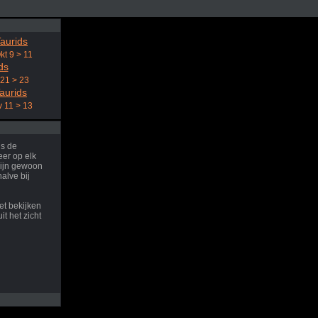
aurids
kt 9 > 11
ds
 21 > 23
aurids
 11 > 13
ns de
er op elk
ijn gewoon
halve bij
et bekijken
it het zicht