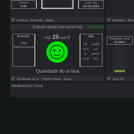
Ontem
Last rain
0.00
04-08-2026
Gráficos
- Previsão
- Radar
Detalhes
- Text
Estação oficial com sensor AQ
06:00:00
25
Estação
:
AQI
:
AQI:
epa
Radiação solar
19 W/m²
PNH
25
pm25
Badhoevedorp
11.3
o3
9
pm10
14.9
no2
Qualidade do ar boa
Qualidade do ar
- Página inteira
- Mapa
Guia UV
WeatherLink Cloud