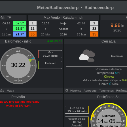
MeteoBadhoevedorp • Badhoevedorp
-Min °F
Max Vento | Rajada - mph
52.5°
1
1
06:19
02:59
Hoje
02:44
9.98
in
52.5°
22
22
8
5
Agosto
5
2026
21.7°
35
35
11 Jan
25 Mar
2026
25 Mar
Barômetro - inHg
Céu atual
07:09:51
29.5
Max
30.24 inHg
Unknown
29.0
30.0
Estável
30.22
28.5
30.5
Previsão esta hora:
Temperatura
48
°F
Chuva
28.0
31.0
|
Velocidade do vento-Rajada
8-2
27.5
31.5
Chuva
50%
isão
- Mapa
Histórico
- Aeroporto
- Terremotos
- Relâmp
Previsão
Posição do Sol
2): WU forecast file not ready
wufct_pt-BR_e.txt
11
13
Luz do dia
10
14
15 hrs 07 min
09
15
08
16
Estimado
07
17
Nascer do Sol
14
05
06
18
06:14
hrs
min
05
19
Amanhã
Da luz do dia