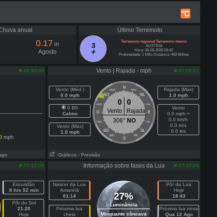
°C
Chuva anual
Último Terremoto
0.17
Terremoto regional Terremoto menor
in
3
AUSTRIA
Hora: 08-08-2026 06:42
Agosto
Profundidade: 1 KMs Distância: 460 Milhas
Vento | Rajada - mph
06:55:00
07:09:51
N
Vento (Méd )
Rajada (Max)
NNO
NNL
0.0 mph
NO
NL
1.0 mph
0
0
ONO
LNL
0 Bft
Vento
Vento
Rajada
O
E
Calmo
0.0 mph =
0.0 km/h
306°
NO
OSO
LSL
0.0 m/s
Vento (Max)
SO
SL
0.0 kts
1.0 mph
SSO
SSL
0
mph
S
ago
Gráficos
- Previsão
Informação sobre fases da Lua
07:15:09
07:15:09
Escuridão
Nascer da Lua
Pôr da Lua
8 hrs 52 min
Amanhã
Hoje
27%
01:14
18:43
Pôr do Sol
Luminância
21:20
Próxima lua
Próxima lua nova
Minguante côncava
Hoje
cheia
Qua 12 Ago