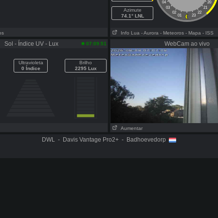
04
20
03
21
Azimute
02
22
74.1° LNL
01
23
os
Info Lua
- Aurora
- Meteoros
- Mapa
- ISS
Sol - Índice UV - Lux
WebCam ao vivo
07:09:51
Ultravioleta
Brilho
0 Índice
2295 Lux
Aumentar
DWL - Davis Vantage Pro2+ - Badhoevedorp