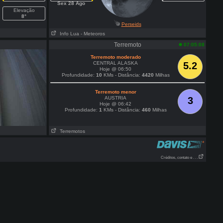
Sex 28 Ago
Elevação
8°
Perseids
Info Lua
- Meteoros
Terremoto
07:05:08
Terremoto moderado
CENTRAL ALASKA
5.2
Hoje @ 06:50
Profundidade:
10
KMs - Distância:
4420
Milhas
Terremoto menor
AUSTRIA
3
Hoje @ 06:42
Profundidade:
1
KMs - Distância:
460
Milhas
Terremotos
Créditos, contato e . . .