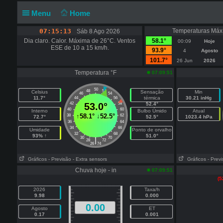
Menu
Home
07:15:13
Temperaturas Máx
Sáb 8 Ago 2026
Dia claro. Calor. Máxima de 26°C. Ventos
58.1°
00:09
Hoje
ESE de 10 a 15 km/h.
93.9°
4
Agosto
101.7°
26 Jun
2026
Temperatura °F
07:09:51
50
48
52
Celsius
Sensação
Min
46
54
11.7°
térmica
30.21 inHg
44
56
42
53.0°
58
52.4°
40
60
Interno
Bulbo Úmido
Atual
↑
58.1°
↓
52.5°
38
62
72.7°
52.5°
1023.4 hPa
36
64
34
66
Umidade
Ponto de orvalho
32
68
93% ↑
51.0°
30
70
|
28
72
26
74
Gráficos
- Previsão
- Extra sensors
Gráficos
- Prev
Chuva hoje - in
07:09:51
(5
2026
Taxa/h
9.98
0.000
0.00
Agosto
ET
0.17
0.001