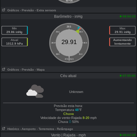
46
94
Gráficos
- Previsão
- Extra sensors
Barômetro - inHg
08:04:19
29.5
Min
Max
29.86 inHg
29.91 inHg
29.0
30.0
Atual
Aumentando
29.91
1012.9 hPa
28.5
30.5
lentamente
28.0
31.0
|
27.5
31.5
Gráficos
- Previsão
- Mapa
Céu atual
07:55:00
Unknown
Previsão esta hora:
Temperatura
48
°F
Chuva
Velocidade do vento-Rajada
8-20
mph
Chuva
50%
Histórico
- Aeroporto
- Terremotos
- Relâmpago
Vento | Rajada - mph
08:04:19