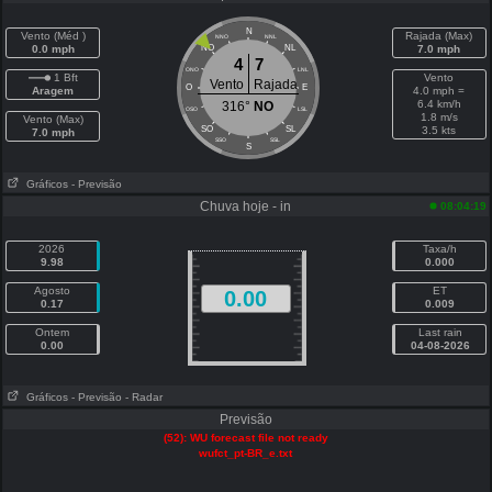
N
Vento (Méd )
Rajada (Max)
NNO
NNL
0.0 mph
NO
NL
7.0 mph
4
7
ONO
LNL
1 Bft
Vento
Vento
Rajada
O
E
Aragem
4.0 mph =
6.4 km/h
316°
NO
OSO
LSL
1.8 m/s
Vento (Max)
SO
SL
3.5 kts
7.0 mph
SSO
SSL
S
Gráficos
- Previsão
Chuva hoje - in
08:04:19
2026
Taxa/h
9.98
0.000
Agosto
ET
0.00
0.17
0.009
Ontem
Last rain
0.00
04-08-2026
Gráficos
- Previsão
- Radar
Previsão
(52): WU forecast file not ready
wufct_pt-BR_e.txt