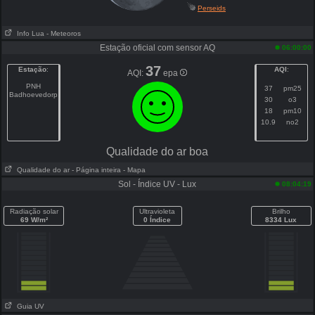
Perseids
Info Lua
- Meteoros
Estação oficial com sensor AQ
06:00:00
37
Estação
:
AQI
:
AQI:
epa
PNH
37
pm25
Badhoevedorp
30
o3
18
pm10
10.9
no2
Qualidade do ar boa
Qualidade do ar
- Página inteira
- Mapa
Sol - Índice UV - Lux
08:04:19
Radiação solar
Ultravioleta
Brilho
69 W/m²
0 Índice
8334 Lux
Guia UV