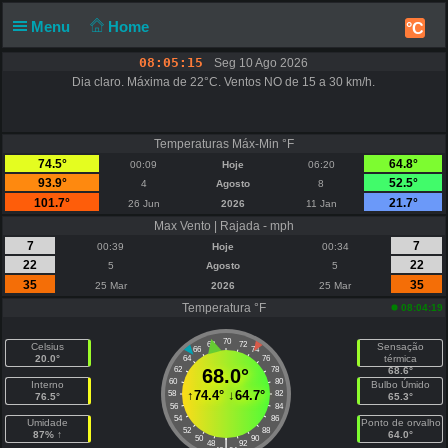
Menu
Home
°C
08:05:15
Seg 10 Ago 2026
Dia claro. Máxima de 22°C. Ventos NO de 15 a 30 km/h.
Temperaturas Máx-Min °F
74.5°
64.8°
00:09
Hoje
06:20
93.9°
52.5°
4
Agosto
8
101.7°
21.7°
26 Jun
2026
11 Jan
Max Vento | Rajada - mph
7
7
00:39
Hoje
00:34
22
22
5
Agosto
5
35
35
25 Mar
2026
25 Mar
Temperatura °F
08:04:19
70
68
72
Celsius
Sensação
66
74
20.0°
térmica
64
76
62
68.0°
78
68.6°
60
80
Interno
Bulbo Úmido
↑
74.4°
↓
64.7°
58
82
76.5°
65.3°
56
84
54
86
Umidade
Ponto de orvalho
52
88
87% ↑
64.0°
50
90
|
48
92