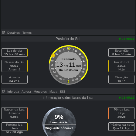
Detalhes
- Textos
Posição do Sol
08:05:11
11
13
Luz do dia
Escuridão
10
14
15 hrs 00 min
09
15
8 hrs 59 min
08
16
Estimado
07
17
Nascer do Sol
Pôr do Sol
13
11
06
18
06:17
hrs
min
21:16
05
19
Amanhã
Hoje
Da luz do dia
04
20
03
21
Azimute
Elevação
02
22
84.2° L
01
23
15.1°
Info Lua
- Aurora
- Meteoros
- Mapa
- ISS
Informação sobre fases da Lua
08:05:11
Nascer da Lua
Pôr da Lua
Amanhã
Hoje
9%
03:58
20:25
Luminância
Próxima lua
Próxima lua nova
Minguante côncava
cheia
Qua 12 Ago
Sex 28 Ago