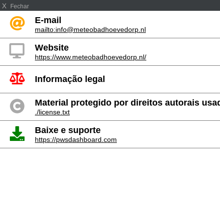
X
Fechar
E-mail
mailto:info@meteobadhoevedorp.nl
Website
https://www.meteobadhoevedorp.nl/
Informação legal
Material protegido por direitos autorais usa
./license.txt
Baixe e suporte
https://pwsdashboard.com