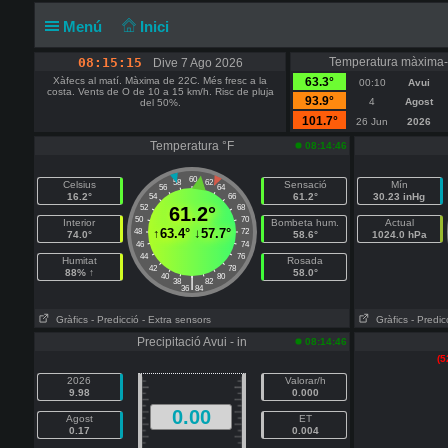
Menú
Inici
08:15:15
Temperatura màxima-
Dive 7 Ago 2026
Xàfecs al matí. Màxima de 22C. Més fresc a la
63.3°
00:10
Avui
costa. Vents de O de 10 a 15 km/h. Risc de pluja
93.9°
4
Agost
del 50%.
101.7°
26 Jun
2026
Temperatura °F
08:14:46
60
58
62
Celsius
Sensació
Mín
56
64
16.2°
61.2°
30.23 inHg
54
66
52
61.2°
68
50
70
Interior
Bombeta hum.
Actual
↑
63.4°
↓
57.7°
48
72
74.0°
58.6°
1024.0 hPa
46
74
44
76
Humitat
Rosada
42
78
88% ↑
58.0°
40
80
|
38
82
36
84
Gràfics
- Predicció
- Extra sensors
Gràfics
- Predic
Precipitació Avui - in
08:14:46
(5
2026
Valorar/h
9.98
0.000
0.00
Agost
ET
0.17
0.004