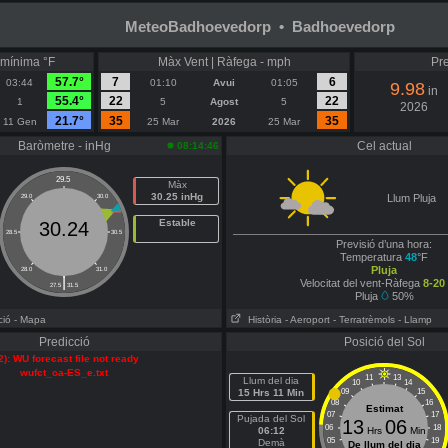
MeteoBadhoevedorp • Badhoevedorp
mínima °F
Màx Vent | Ràfega - mph
Pre
57.7°
7
6
03:44
01:10
Avui
01:05
9.98
in
55.4°
22
22
1
5
Agost
5
2026
21.7°
35
35
11 Gen
25 Mar
2026
25 Mar
Baròmetre - inHg
Cel actual
08:14:46
29.5
Màx
30.25 inHg
Llum Pluja
29.0
30.0
Estable
30.24
28.5
30.5
Previsió d’una hora:
Temperatura
48
°F
Pluja
28.0
31.0
|
Velocitat del vent-Ràfega
8-20
27.5
31.5
Pluja
50%
ció
- Mapa
Història
- Aeroport
- Terratrèmols
- Llamp
Predicció
Posició del Sol
2): WU forecast file not ready
wufct_ca-ES_e.txt
11
13
Llum del dia
10
14
15 Hrs 11 Min
09
15
08
16
Estimat
07
17
Pujada del Sol
13
06
06
18
06:12
Hrs
Min
05
19
Demà
De llum del dia