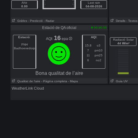
Ahir
Last rain
0.00
04-08-2026
Gràfics
- Predicció
- Radar
Detalls
- Textos
Estació de QA oficial
06:00:00
16
Estació
:
AQI
:
AQI:
epa
Radiació Solar
44 W/m²
PNH
15.8
o3
Badhoevedorp
7
pm10
11
pm25
6
no2
Bona qualitat de l’aire
Qualitat de l'aire
- Pàgina completa
- Mapa
Guia UV
WeatherLink Cloud