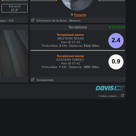
Elevació
17.2°
Perseids
Mapa
- ISS
Informació de la lluna
- Meteors
Terratrèmol
08:05:08
Terratrèmol menor
WESTERN TEXAS
2.4
Avui @ 07:45
Profunditat:
3
KM - Distància:
5116
Milles
Terratrèmol menor
EASTERN TURKEY
0.9
Avui @ 07:42
Profunditat:
7
KM - Distància:
1891
Milles
Terratrèmols
Crèdits, contacte i . . .