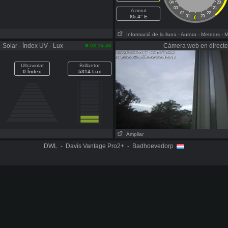
04
20
03
21
Azimut
02
22
85.4° E
01
23
Informació de la lluna
- Aurora
- Meteors
- 
Solar - Índex UV - Lux
Càmera web en directe
08:14:46
Ultraviolat
Brillantor
0 Índex
5314 Lux
Ampliar
DWL - Davis Vantage Pro2+ - Badhoevedorp