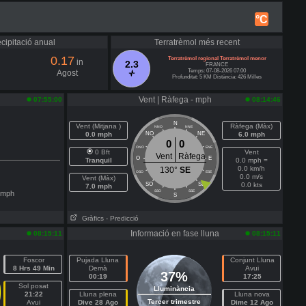
°C
cipitació anual
Terratrèmol més recent
0.17
Terratrèmol regional Terratrèmol menor
in
2.3
FRANCE
Temps: 07-08-2026 07:00
Agost
Profunditat: 5 KM Distància: 426 Milles
Vent | Ràfega - mph
07:55:00
08:14:46
N
Vent (Mitjana )
Ràfega (Màx)
NNO
NNE
0.0 mph
NO
NE
6.0 mph
0
0
ONO
ENE
0 Bft
Vent
Vent
Ràfega
O
E
Tranquil
0.0 mph =
0.0 km/h
130°
SE
OSO
ESE
0.0 m/s
Vent (Màx)
SO
SE
0.0 kts
7.0 mph
SSO
SSE
mph
S
Gràfics
- Predicció
Informació en fase lluna
08:15:11
08:15:11
Foscor
Pujada Lluna
Conjunt Lluna
8 Hrs 49 Min
Demà
Avui
37%
00:19
17:25
Sol posat
Lluminància
21:22
Lluna plena
Lluna nova
Tercer trimestre
Avui
Dive 28 Ago
Dime 12 Ago