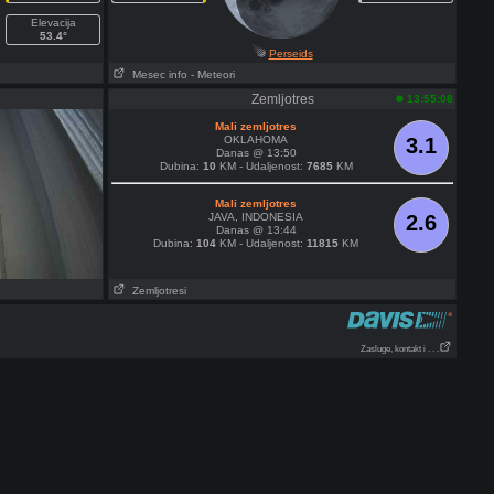
Elevacija
53.4°
Perseids
Mesec info
- Meteori
Zemljotres
13:55:08
Mali zemljotres
OKLAHOMA
3.1
Danas @ 13:50
Dubina:
10
KM - Udaljenost:
7685
KM
Mali zemljotres
JAVA, INDONESIA
2.6
Danas @ 13:44
Dubina:
104
KM - Udaljenost:
11815
KM
Zemljotresi
Zasluge, kontakt i . . .