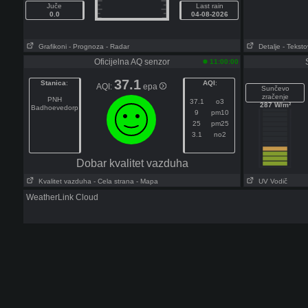
Juče
Last rain
0.0
04-08-2026
Grafikoni
- Prognoza
- Radar
Detalje
- Tekst
Oficijelna AQ senzor
11:00:00
37.1
Stanica
:
AQI
:
AQI:
epa
Sunčevo
zračenje
PNH
37.1
o3
287 W/m²
Badhoevedorp
9
pm10
25
pm25
3.1
no2
Dobar kvalitet vazduha
Kvalitet vazduha
- Cela strana
- Mapa
UV Vodič
WeatherLink Cloud