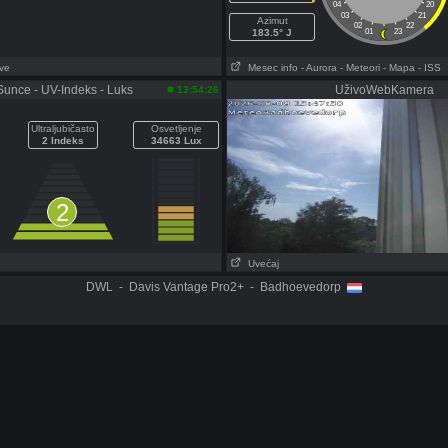
04
20
03
21
Azimut
02
22
183.5° J
01
23
ove
Mesec info
- Aurora
- Meteori
- Mapa
- ISS
Sunce - UV-Indeks - Luks
UživoWebKamera
13:54:26
Ultraljubičasto
Osvetljenje
2 Indeks
34663 Lux
2
Uvećaj
DWL - Davis Vantage Pro2+ - Badhoevedorp