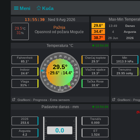
Meni
Kuća
13:55:30
Max-Min Temperat
Ned 9 Avg 2026
29.6°
13:49
Danas
Pažnja
29.5
°C
34.4°
Opasnost od požara Moguće
4
Avgusta
31
%
38.7°
26 Jun
2026
Temperatura °C
13:54:26
20
19
21
Fahrenheit
Osećaj toplote
Min
18
22
85.1°
29.5°
1013.9 hPa
17
23
16
29.5°
24
15
25
Indoor
Vlažne sijalice
Trenutno
↑
29.6°
↓
14.4°
14
26
24.6°
19.3°
29.95 inHg
13
27
12
28
Vlaga
Tačka Rose
11
29
31% ↑
10.6°
10
30
|
9
31
8
32
Grafikoni
- Prognoza
- Extra sensors
Grafikoni
- Pro
Padavine danas - mm
13:54:26
(5
2026
Trend/s
253.6
0.000
0.0
Avgusta
ET
4.2
1.524