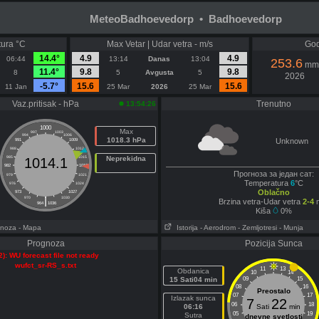
MeteoBadhoevedorp • Badhoevedorp
ura °C
Max Vetar | Udar vetra - m/s
God
14.4°
4.9
4.9
06:44
13:14
Danas
13:04
253.6
mm
11.4°
9.8
9.8
8
5
Avgusta
5
2026
-5.7°
15.6
15.6
11 Jan
25 Mar
2026
25 Mar
Vaz.pritisak - hPa
Trenutno
13:54:26
1000
Max
997
1003
994
1006
1018.3 hPa
Unknown
991
1009
988
1012
985
1015
Neprekidna
1014.1
982
1018
Прогноза за један сат:
979
1021
Temperatura
6
°C
976
1024
Oblačno
973
1027
|
970
1030
Brzina vetra-Udar vetra
2-4
m
964
1036
Kiša
0%
gnoza
- Mapa
Istorija
- Aerodrom
- Zemljotresi
- Munja
Prognoza
Pozicija Sunca
2): WU forecast file not ready
wufct_sr-RS_s.txt
11
13
Obdanica
10
14
15 Sati04 min
09
15
08
16
Preostalo
07
17
Izlazak sunca
7
22
06
18
06:16
Sati
min
05
19
Sutra
dnevne svetlosti