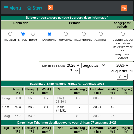
X
Menu
Start
°F
Selecteer een andere periode (
verberg deze informatie
)
Eenheden
Periode
Aangepaste
periode
Metrisch
Engels
Beide
Dagelijkse
Wekelijkse
Maandelijkse
Jaarlijkse
gebruik allebei
de datum
selecties voor
aan
aangepaste
periode
Met deze datum
Dagelijkse Samenvatting Vrijdag 07 augustus 2026
Tijd
Temp. (
Dauwp. (
Wind (
Van
Windvlaag (
Luchtdruk
Vocht.(
Regen (
°F )
°F )
mph )
mph )
( in )
% )
in )
Hoog
63.3
55.9
3.7
NW (
6.2
30.25
88
-
28/30 )
Gem.
60.4
55.2
0.4
Kalm
1.7
30.24
82
-
#42/51
Laag
57.7
54.0
-
0.0
30.23
76
-
Dagelijkse Tabel met detailgegevens voor Vrijdag 07 augustus 2026
Tijd
Temp. (
Dauwp. (
Wind (
Van
Windvlaag (
Luchtdruk
Vocht.(
Regen (
°F )
°F )
mph )
mph )
( in )
% )
in )