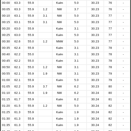
00:00
63.3
55.9
Kalm
5.0
30.23
76
-
00:05
63.3
55.9
1.2
NW
3.7
30.23
76
-
00:10
63.1
55.9
3.1
NW
5.0
30.23
77
-
00:15
63.1
55.9
3.1
NW
5.0
30.23
77
-
00:20
63.0
55.9
Kalm
3.1
30.23
77
-
00:25
63.0
55.9
Kalm
5.0
30.23
77
-
00:30
62.6
55.0
1.2
NNW
5.0
30.23
77
-
00:35
62.4
55.9
Kalm
3.1
30.23
78
-
00:40
62.2
55.0
Kalm
3.1
30.23
78
-
00:45
62.2
55.0
Kalm
3.1
30.23
78
-
00:50
62.1
55.0
1.2
NW
3.1
30.23
78
-
00:55
62.1
55.9
1.9
NW
3.1
30.23
79
-
01:00
62.1
55.9
Kalm
5.0
30.23
79
-
01:05
62.2
55.9
3.7
NW
6.2
30.23
80
-
01:10
62.1
55.9
1.9
NW
6.2
30.24
80
-
01:15
61.7
55.9
Kalm
6.2
30.24
81
-
01:20
61.5
55.9
1.2
NW
5.0
30.24
82
-
01:25
61.3
55.9
Kalm
1.9
30.24
82
-
01:30
61.3
55.9
Kalm
1.9
30.24
82
-
01:35
61.3
55.9
Kalm
1.9
30.24
82
-