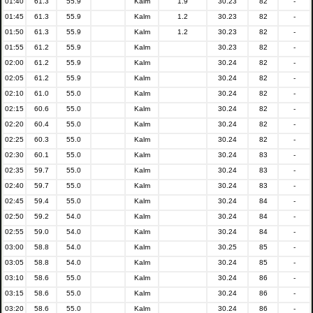
01:40
61.3
55.9
Kalm
1.9
30.23
82
-
01:45
61.3
55.9
Kalm
1.2
30.23
82
-
01:50
61.3
55.9
Kalm
1.2
30.23
82
-
01:55
61.2
55.9
Kalm
30.23
82
-
02:00
61.2
55.9
Kalm
30.24
82
-
02:05
61.2
55.9
Kalm
30.24
82
-
02:10
61.0
55.0
Kalm
30.24
82
-
02:15
60.6
55.0
Kalm
30.24
82
-
02:20
60.4
55.0
Kalm
30.24
82
-
02:25
60.3
55.0
Kalm
30.24
82
-
02:30
60.1
55.0
Kalm
30.24
83
-
02:35
59.7
55.0
Kalm
30.24
83
-
02:40
59.7
55.0
Kalm
30.24
83
-
02:45
59.4
55.0
Kalm
30.24
84
-
02:50
59.2
54.0
Kalm
30.24
84
-
02:55
59.0
54.0
Kalm
30.24
84
-
03:00
58.8
54.0
Kalm
30.25
85
-
03:05
58.8
54.0
Kalm
30.24
85
-
03:10
58.6
55.0
Kalm
30.24
86
-
03:15
58.6
55.0
Kalm
30.24
86
-
03:20
58.6
55.0
Kalm
30.24
86
-