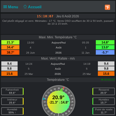
Menu
Accueil
°F
15:10:07
Jeu 6 Août 2026
Ciel plutôt dégagé et vent. Minimales : 17 °C. Vents OSO soufflant de 30 à 50 km/h, passant
de 10 à 15 km/h.
Maxi. Mini. Température °C
21.3°
14.8°
13:00
Aujourd'hui
05:35
34.4°
13.0°
4
Août
1
38.7°
-5.7°
26 Juin
2026
11 Jan
Maxi. Vent | Rafale - m/s
9.4
9.4
14:24
Aujourd'hui
14:19
9.8
9.8
5
Août
5
15.6
15.6
25 Mar
2026
25 Mar
Température °C
15:04:23
20
19
21
Fahrenheit
Ressenti
18
22
69.6°
20.5°
17
23
16
20.9°
24
15
25
Intérieur
Humidex
↑
21.3°
↓
14.8°
14
26
25.6°
15.7°
13
27
12
28
Humidité
Point de rosée
11
29
55% ↑
11.7°
10
30
|
9
31