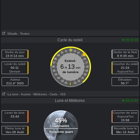
Détails
- Textes
Cycle du soleil
15:10:02
11
13
Durée du jour
Durée de la Nuit
10
14
15 H 14 min
09
15
8 H 45 min
08
16
Estimé:
07
17
Lever du soleil
Coucher du soleil
6
13
06
18
06:11
H
min
21:24
05
19
Demain
Aujourd'hui
de lumière
04
20
03
21
Azimut
Élévation
02
22
212.4° SSO
01
23
50.7°
La lune
- Aurore
- Météores
- Carte
- ISS
Lune et Météores
15:10:02
Lever de lune
Coucher de lune
23:44
Aujourd'hui
45%
15:58
Luminance
Pleine lune le
Nouvelle lune le
Troisième quart
Ven 28 Août
Mer 12 Août