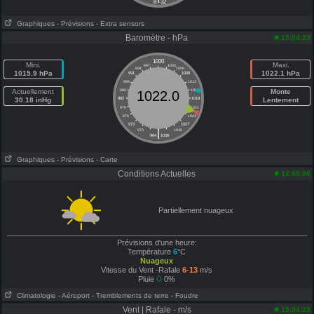
8
32
Graphiques
- Prévisions
- Extra sensors
Baromètre - hPa
15:04:23
1000
Mini.
Maxi.
997
1003
994
1006
1015.9 hPa
1022.1 hPa
991
1009
988
1012
Actuellement
985
1015
Monte
1022.0
30.18 inHg
982
1018
Lentement
979
1021
976
1024
973
1027
|
970
1030
964
1036
Graphiques
- Prévisions
- Carte
Conditions Actuelles
14:55:00
Partiellement nuageux
Prévisions d'une heure:
Température
6
°C
Nuageux
Vitesse du Vent -Rafale
6-13
m/s
Pluie
0%
Climatologie
- Aéroport
- Tremblements de terre
- Foudre
Vent | Rafale - m/s
15:04:23