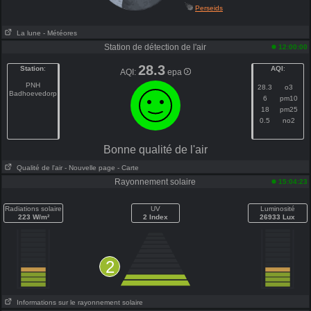
Perseids
La lune
- Météores
Station de détection de l'air
12:00:00
28.3
Station
:
AQI
:
AQI:
epa
PNH
28.3
o3
Badhoevedorp
6
pm10
18
pm25
0.5
no2
Bonne qualité de l'air
Qualité de l'air
- Nouvelle page
- Carte
Rayonnement solaire
15:04:23
Radiations solaire
UV
Luminosité
223 W/m²
2 Index
26933 Lux
2
Informations sur le rayonnement solaire