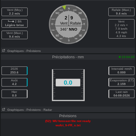
N
Vent (Moy.)
Rafale (Maxi.)
NNO
NNE
2.2 m/s
NO
NE
9.4 m/s
2
9
ONO
ENE
2 Bft
Vent
Vent
Rafale
O
E
Légère brise
2.2 m/s =
7.9 km/h
346°
NNO
OSO
ESE
4.9 mph
Vent (Maxi.)
SO
SE
4.3 kts
9.4 m/s
SSO
SSE
S
Graphiques
- Prévisions
Précipitations - mm
15:04:23
2026
Intensité mm/h
253.6
0.000
Août
Évaporation (ET)
0.0
4.2
2.159
Hier
Last rain
0.0
04-08-2026
Graphiques
- Prévisions
- Radar
Prévisions
(52): WU forecast file not ready
wufct_fr-FR_s.txt