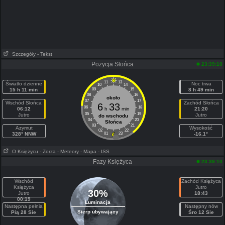
Szczegóły
- Tekst
Pozycja Słońca
23:39:10
11
13
Światło dzienne
Noc trwa
10
14
15 h 11 min
09
15
8 h 49 min
08
16
około
07
17
Wschód Słońca
Zachód Słońca
6
33
06
18
06:12
h
min
21:20
05
19
Jutro
Jutro
do wschodu
04
20
Słońca
03
21
Azymut
Wysokość
02
22
328° NNW
01
23
-16.1°
O Księżycu
- Zorza
- Meteory
- Mapa
- ISS
Fazy Księżyca
23:39:10
Wschód
Zachód Księżyca
Księżyca
Jutro
30%
Jutro
18:43
00:19
Luminacja
Następna pełnia
Następny nów
Sierp ubywający
Pią 28 Sie
Śro 12 Sie