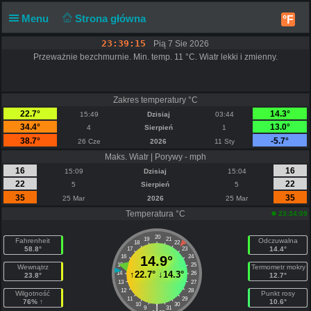
Menu
Strona główna
°F
23:39:16
Pią 7 Sie 2026
Przeważnie bezchmurnie. Min. temp. 11 °C. Wiatr lekki i zmienny.
Zakres temperatury °C
22.7°
14.3°
15:49
Dzisiaj
03:44
34.4°
13.0°
4
Sierpień
1
38.7°
-5.7°
26 Cze
2026
11 Sty
Maks. Wiatr | Porywy - mph
16
16
15:09
Dzisiaj
15:04
22
22
5
Sierpień
5
35
35
25 Mar
2026
25 Mar
Temperatura °C
23:34:09
20
19
21
Fahrenheit
Odczuwalna
18
22
58.8°
14.4°
17
23
16
14.9°
24
15
25
Wewnątrz
Termometr mokry
↑
22.7°
↓
14.3°
14
26
23.8°
12.7°
13
27
12
28
Wilgotność
Punkt rosy
11
29
76% ↑
10.6°
10
30
|
9
31