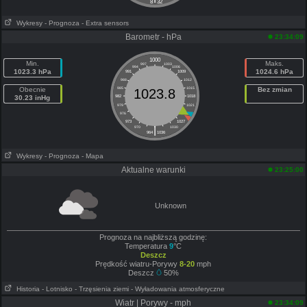
8
32
Wykresy
- Prognoza
- Extra sensors
Barometr - hPa
23:34:09
1000
Min.
Maks.
997
1003
994
1006
1023.3 hPa
1024.6 hPa
991
1009
988
1012
Obecnie
985
1015
Bez zmian
1023.8
30.23 inHg
982
1018
979
1021
976
1024
973
1027
|
970
1030
964
1036
Wykresy
- Prognoza
- Mapa
Aktualne warunki
23:25:00
Unknown
Prognoza na najbliższą godzinę:
Temperatura
9
°C
Deszcz
Prędkość wiatru-Porywy
8-20
mph
Deszcz
50%
Historia
- Lotnisko
- Trzęsienia ziemi
- Wyładowania atmosferyczne
Wiatr | Porywy - mph
23:34:09