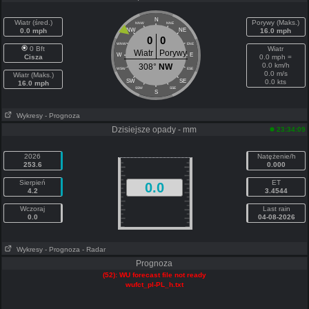
N
Wiatr (śred.)
Porywy (Maks.)
NNW
NNE
0.0 mph
NW
NE
16.0 mph
0
0
WNW
ENE
0 Bft
Wiatr
Wiatr
Porywy
W
E
Cisza
0.0 mph =
0.0 km/h
308°
NW
WSW
ESE
0.0 m/s
Wiatr (Maks.)
SW
SE
0.0 kts
16.0 mph
SSW
SSE
S
Wykresy
- Prognoza
Dzisiejsze opady - mm
23:34:09
2026
Natężenie/h
253.6
0.000
Sierpień
ET
0.0
4.2
3.4544
Wczoraj
Last rain
0.0
04-08-2026
Wykresy
- Prognoza
- Radar
Prognoza
(52): WU forecast file not ready
wufct_pl-PL_h.txt