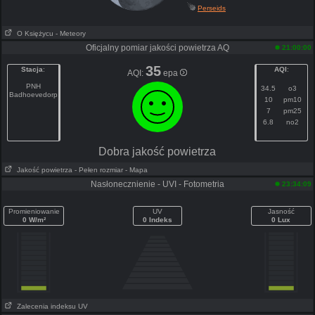
Perseids
O Księżycu
- Meteory
Oficjalny pomiar jakości powietrza AQ
21:00:00
35
Stacja
:
AQI
:
AQI:
epa
PNH
34.5
o3
Badhoevedorp
10
pm10
7
pm25
6.8
no2
Dobra jakość powietrza
Jakość powietrza
- Pełen rozmiar
- Mapa
Nasłonecznienie - UVI - Fotometria
23:34:09
Promieniowanie
UV
Jasność
0 W/m²
0 Indeks
0 Lux
Zalecenia indeksu UV