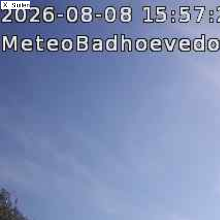
X
Sluiten