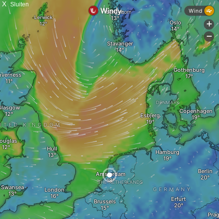
X
Sluiten