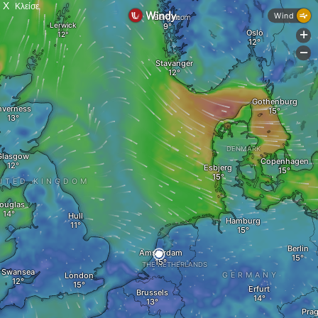
X
Κλείσε