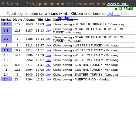
X
De volgende informatie is verzameld door
www.emsc-
Sluiten
csem.org/
13:35:08
Tabel is gesorteerd op:
afstand (km)
. Klik om te sorteren op
tijd
hier.
of op
sterkte
hier.
Sterkte
Diepte
Afstand
Tijd
Link
Omschrijving
2.4
17.2
1843
11:03
Link
Kleine beving - STRAIT OF GIBRALTAR - Vandaag
Kleine beving - NEAR THE COAST OF WESTERN
3.3
12.8
2187
13:13
Link
TURKEY - Vandaag
Kleine beving - NEAR THE COAST OF WESTERN
2.7
7
2188
13:14
Link
TURKEY - Vandaag
1
7
2312
12:47
Link
Kleine beving - WESTERN TURKEY - Vandaag
2.1
16.9
2314
11:51
Link
Kleine beving - WESTERN TURKEY - Vandaag
1.3
14.4
2396
11:29
Link
Kleine beving - WESTERN TURKEY - Vandaag
1.9
9
2554
12:07
Link
Kleine beving - WESTERN TURKEY - Vandaag
1.8
6.8
2717
11:41
Link
Kleine beving - CENTRAL TURKEY - Vandaag
1
12.1
2994
12:08
Link
Kleine beving - CENTRAL TURKEY - Vandaag
1.4
7
3040
12:00
Link
Kleine beving - EASTERN TURKEY - Vandaag
2.4
23.4
7194
12:11
Link
Kleine beving - PUERTO RICO - Vandaag
Kleine beving - MYANMAR-INDIA BORDER REGION -
3.9
80
7776
13:18
Link
Vandaag
4.9
63
8748
12:36
Link
Lichte beving - KURIL ISLANDS - Vandaag
2.8
25
9205
11:15
Link
Kleine beving - OFF COAST OF COSTA RICA - Vandaag
Kleine beving - NEAR EAST COAST OF HONSHU, JAPAN
3.4
80
9210
11:16
Link
- Vandaag
2.6
103.6
10689
11:58
Link
Kleine beving - TARAPACA, CHILE - Vandaag
3.1
99
10958
11:26
Link
Kleine beving - ANTOFAGASTA, CHILE - Vandaag
3.9
62.5
11110
12:57
Link
Kleine beving - ANTOFAGASTA, CHILE - Vandaag
3.4
75
11542
12:42
Link
Kleine beving - MINDANAO, PHILIPPINES - Vandaag
2.5
78
11748
13:04
Link
Kleine beving - SAN JUAN, ARGENTINA - Vandaag
Kleine beving - MINAHASA, SULAWESI, INDONESIA -