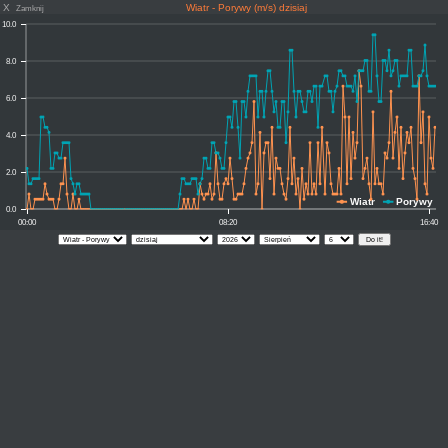
X
Wiatr - Porywy (m/s) dzisiaj
Zamknij