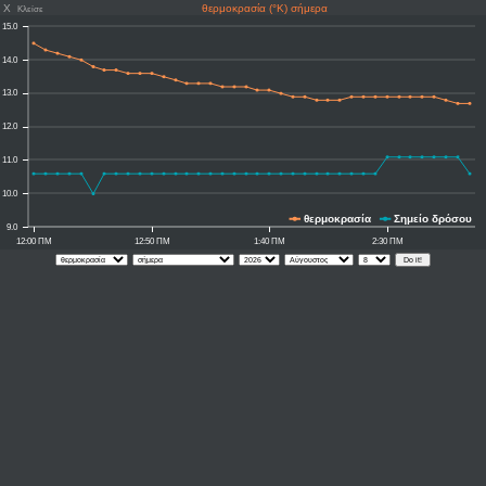
X
θερμοκρασία (°K) σήμερα
Κλείσε