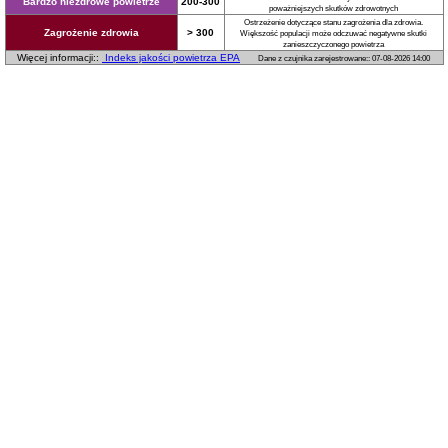
Bardzo niezdrowe powietrze
200-300
poważniejszych skutków zdrowotnych
Ostrzeżenie dotyczące stanu zagrożenia dla zdrowia.
Zagrożenie zdrowia
> 300
Większość populacji może odczuwać negatywne skutki
zanieszczyczonego powietrza
Więcej informacji::
Indeks jakości powietrza EPA
Dane z czujnika zarejestrowane:: 07-08-2026 14:00