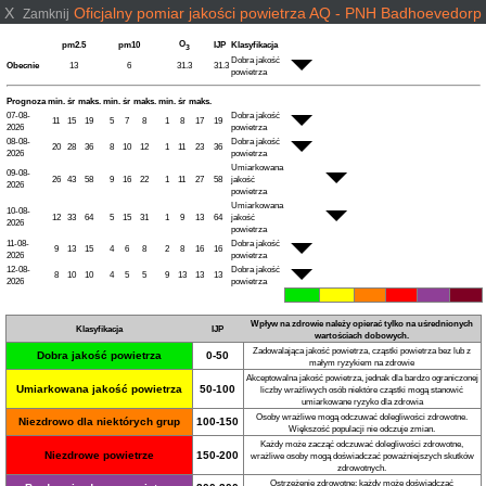
X
Oficjalny pomiar jakości powietrza AQ - PNH Badhoevedorp
Zamknij
O
pm2.5
pm10
IJP
Klasyfikacja
3
Dobra jakość
Obecnie
13
6
31.3
31.3
powietrza
Prognoza
min.
śr
maks.
min.
śr
maks.
min.
śr
maks.
07-08-
Dobra jakość
11
15
19
5
7
8
1
8
17
19
2026
powietrza
08-08-
Dobra jakość
20
28
36
8
10
12
1
11
23
36
2026
powietrza
Umiarkowana
09-08-
26
43
58
9
16
22
1
11
27
58
jakość
2026
powietrza
Umiarkowana
10-08-
12
33
64
5
15
31
1
9
13
64
jakość
2026
powietrza
11-08-
Dobra jakość
9
13
15
4
6
8
2
8
16
16
2026
powietrza
12-08-
Dobra jakość
8
10
10
4
5
5
9
13
13
13
2026
powietrza
Wpływ na zdrowie należy opierać tylko na uśrednionych
Klasyfikacja
IJP
wartościach dobowych.
Zadowalająca jakość powietrza, cząstki powietrza bez lub z
Dobra jakość powietrza
0-50
małym ryzykiem na zdrowie
Akceptowalna jakość powietrza, jednak dla bardzo ograniczonej
Umiarkowana jakość powietrza
50-100
liczby wrażliwych osób niektóre cząstki mogą stanowić
umiarkowane ryzyko dla zdrowia
Osoby wrażliwe mogą odczuwać dolegliwości zdrowotne.
Niezdrowo dla niektórych grup
100-150
Większość populacji nie odczuje zmian.
Każdy może zacząć odczuwać dolegliwości zdrowotne,
Niezdrowe powietrze
150-200
wrażliwe osoby mogą doświadczać poważniejszych skutków
zdrowotnych.
Ostrzeżenie zdrowotne: każdy może doświadczać